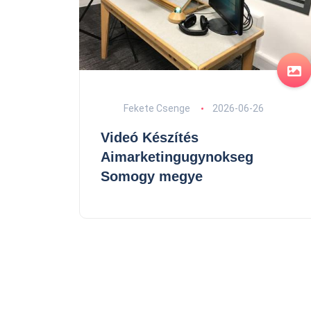
Fekete Csenge
2026-06-26
Videó Készítés
Aimarketingugynokseg
Somogy megye