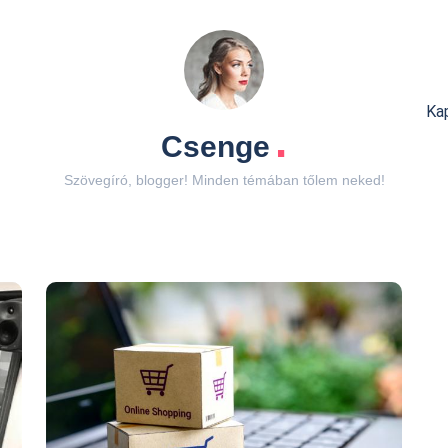
Ka
.
Csenge
Szövegíró, blogger! Minden témában tőlem neked!