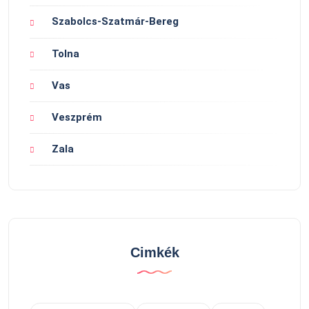
Szabolcs-Szatmár-Bereg
Tolna
Vas
Veszprém
Zala
Cimkék