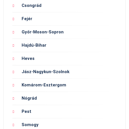
Csongrád
Fejér
Győr-Moson-Sopron
Hajdú-Bihar
Heves
Jász-Nagykun-Szolnok
Komárom-Esztergom
Nógrád
Pest
Somogy