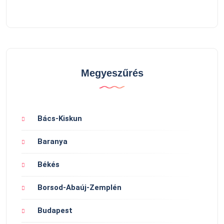
Megyeszűrés
Bács-Kiskun
Baranya
Békés
Borsod-Abaúj-Zemplén
Budapest