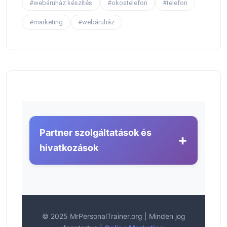
#webáruház készítés
#okostelefon
#telefon
#marketing
#webáruház
Partner szolgáltatások és
+
hivatkozások
© 2025 MrPersonalTrainer.org | Minden jog