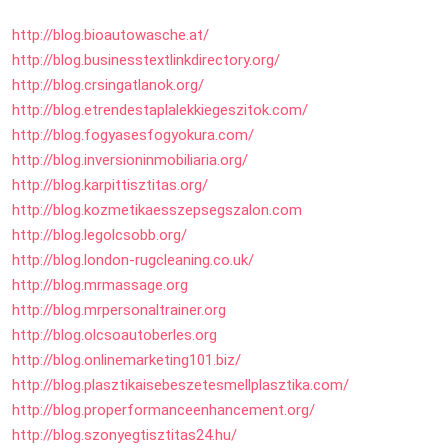
http://blog.bioautowasche.at/
http://blog.
businesstextlinkdirectory.org/
http://blog.crsingatlanok.org/
http://blog.
etrendestaplalekkiegeszitok.
com/
http://blog.fogyasesfogyokura.
com/
http://blog.
inversioninmobiliaria.org/
http://blog.karpittisztitas.
org/
http://blog.
kozmetikaesszepsegszalon.com
http://blog.legolcsobb.org/
http://blog.london-
rugcleaning.co.uk/
http://blog.mrmassage.org
http://blog.mrpersonaltrainer.
org
http://blog.olcsoautoberles.
org
http://blog.
onlinemarketing101.biz/
http://blog.
plasztikaisebeszetesmellplaszt
ika.com/
http://blog.
properformanceenhancement.org/
http://blog.
szonyegtisztitas24.
hu
/