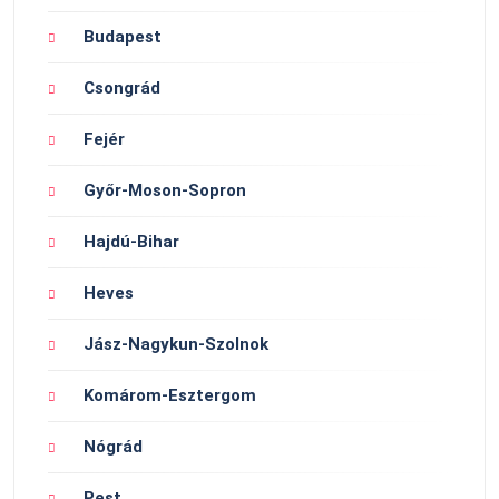
Budapest
Csongrád
Fejér
Győr-Moson-Sopron
Hajdú-Bihar
Heves
Jász-Nagykun-Szolnok
Komárom-Esztergom
Nógrád
Pest