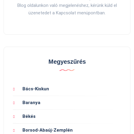
Blog oldalunkon való megjelenéshez, kérünk küld el
üzenetedet a Kapcsolat menüpontban.
Megyeszűrés
Bács-Kiskun
Baranya
Békés
Borsod-Abaúj-Zemplén