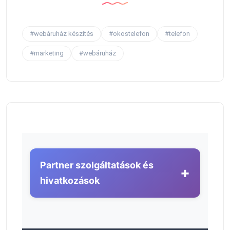
#webáruház készítés
#okostelefon
#telefon
#marketing
#webáruház
Partner szolgáltatások és
+
hivatkozások