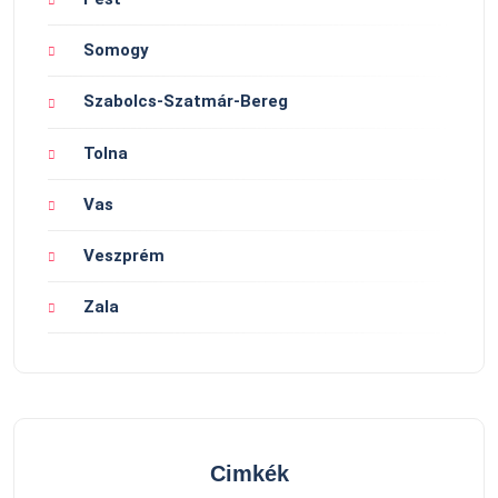
Somogy
Szabolcs-Szatmár-Bereg
Tolna
Vas
Veszprém
Zala
Cimkék