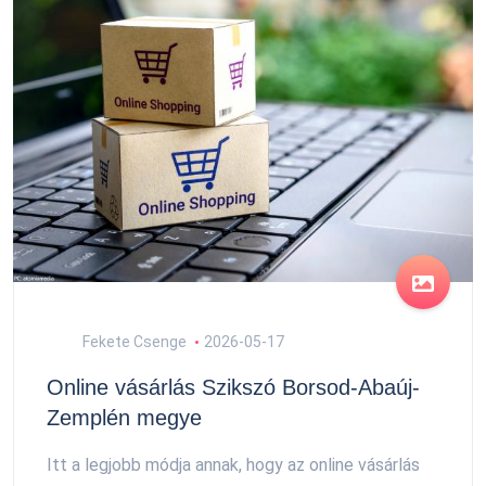
Fekete Csenge
2026-05-17
Online vásárlás Szikszó Borsod-Abaúj-
Zemplén megye
Itt a legjobb módja annak, hogy az online vásárlás