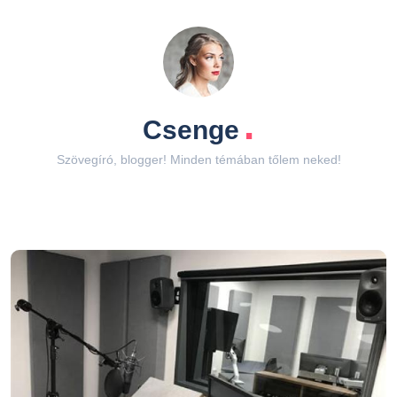
.
Csenge
Szövegíró, blogger! Minden témában tőlem neked!