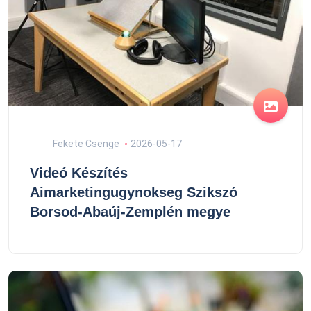
Fekete Csenge
2026-05-17
Videó Készítés
Aimarketingugynokseg Szikszó
Borsod-Abaúj-Zemplén megye