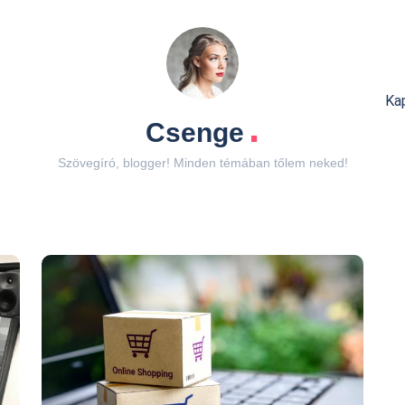
Ka
.
Csenge
Szövegíró, blogger! Minden témában tőlem neked!