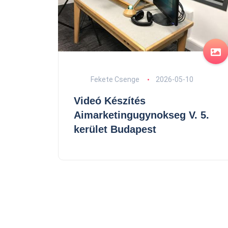
Fekete Csenge
2026-05-10
Videó Készítés
Aimarketingugynokseg V. 5.
kerület Budapest