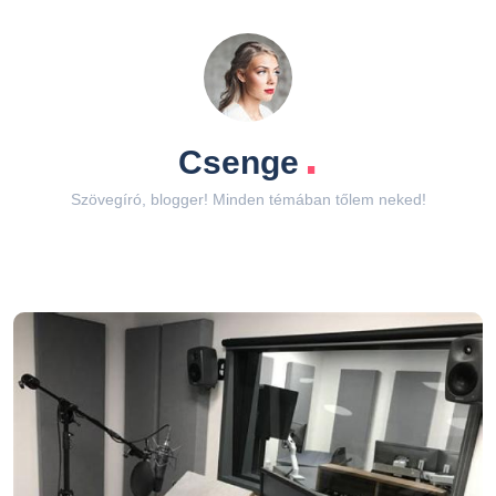
.
Csenge
Szövegíró, blogger! Minden témában tőlem neked!