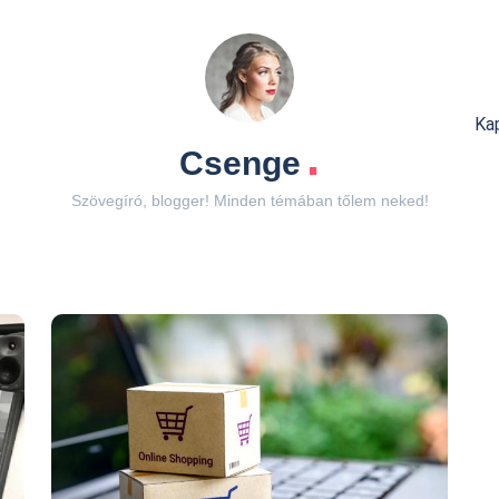
Ka
.
Csenge
Szövegíró, blogger! Minden témában tőlem neked!