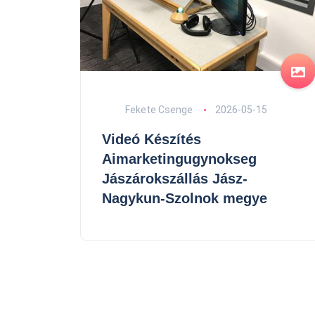
Fekete Csenge
2026-05-15
Videó Készítés
Aimarketingugynokseg
Jászárokszállás Jász-
Nagykun-Szolnok megye