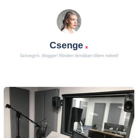
.
Csenge
Szövegíró, blogger! Minden témában tőlem neked!