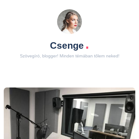
.
Csenge
Szövegíró, blogger! Minden témában tőlem neked!