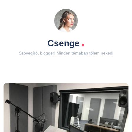
.
Csenge
Szövegíró, blogger! Minden témában tőlem neked!