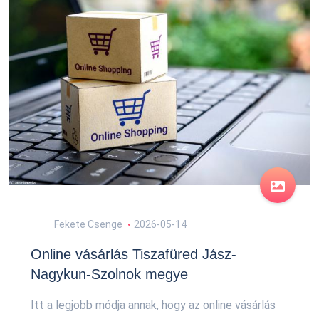
Fekete Csenge
2026-05-14
Online vásárlás Tiszafüred Jász-
Nagykun-Szolnok megye
Itt a legjobb módja annak, hogy az online vásárlás