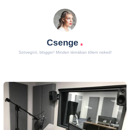
.
Csenge
Szövegíró, blogger! Minden témában tőlem neked!